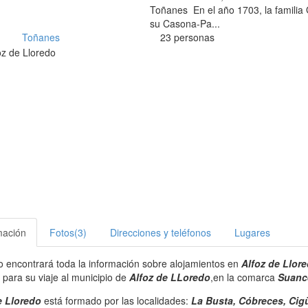
Toñanes En el año 1703, la familia
su Casona-Pa...
Toñanes
23 personas
mación
Fotos(3)
Direcciones y teléfonos
Lugares
ro encontrará toda la información sobre alojamientos en
Alfoz de Llor
 para su viaje al municipio de
Alfoz de LLoredo
,en la comarca
Suanc
e Lloredo
está formado por las localidades:
La Busta, Cóbreces, Cig