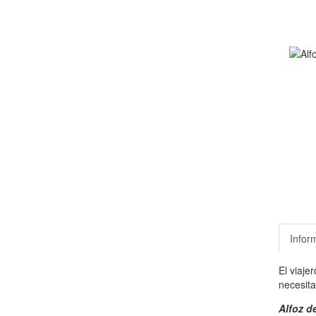
Infor
El viaje
necesita
Alfoz d