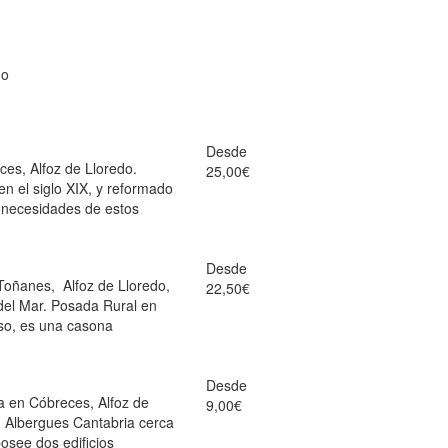
do
Desde
es, Alfoz de Lloredo.
25,00€
 en el siglo XIX, y reformado
s necesidades de estos
Desde
Toñanes, Alfoz de Lloredo,
22,50€
del Mar. Posada Rural en
so, es una casona
Desde
a en Cóbreces, Alfoz de
9,00€
. Albergues Cantabria cerca
osee dos edificios