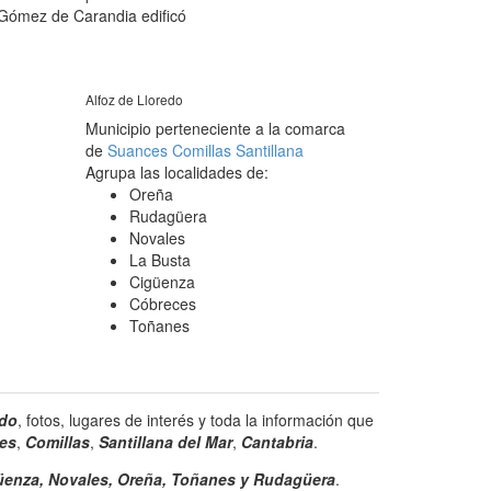
 Gómez de Carandia edificó
Alfoz de Lloredo
Municipio perteneciente a la comarca
de
Suances Comillas Santillana
Agrupa las localidades de:
Oreña
Rudagüera
Novales
La Busta
Cigüenza
Cóbreces
Toñanes
edo
, fotos, lugares de interés y toda la información que
es
,
Comillas
,
Santillana del Mar
,
Cantabria
.
üenza, Novales, Oreña, Toñanes y Rudagüera
.