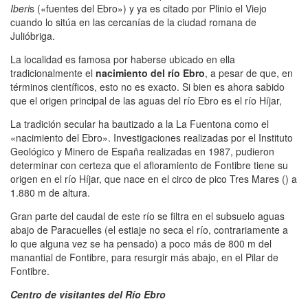
Iberi
s («fuentes del Ebro») y ya es citado por Plinio el Viejo
cuando lo sitúa en las cercanías de la ciudad romana de
Julióbriga.
La localidad es famosa por haberse ubicado en ella
tradicionalmente el
nacimiento del río Ebro
, a pesar de que, en
términos científicos, esto no es exacto. Si bien es ahora sabido
que el origen principal de las aguas del río Ebro es el río Híjar,
La tradición secular ha bautizado a la La Fuentona como el
«nacimiento del Ebro». Investigaciones realizadas por el Instituto
Geológico y Minero de España realizadas en 1987, pudieron
determinar con certeza que el afloramiento de Fontibre tiene su
origen en el río Híjar, que nace en el circo de pico Tres Mares () a
1.880 m de altura.
Gran parte del caudal de este río se filtra en el subsuelo aguas
abajo de Paracuelles (el estiaje no seca el río, contrariamente a
lo que alguna vez se ha pensado) a poco más de 800 m del
manantial de Fontibre, para resurgir más abajo, en el Pilar de
Fontibre.
Centro de visitantes del Río Ebro